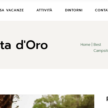
PREZZI CASA VACANZE
ARTE E STORIA
SA VACANZE
ATTIVITÀ
DINTORNI
CONTA
 FOTO
DESCRIZIONE E FOTO
DIVERTIMENTO
SERVIZI
ESCURSIONI E SPORT
EZZI CASA VACANZE
ARTE E STORIA
DICONO DI NOI
ta d'Oro
SCRIZIONE E FOTO
DIVERTIMENTO
ENTI
DOMANDE FREQUENTI
Home
Best
VIZI
ESCURSIONI E SPORT
AMPING
REGOLAMENTO CASA VACANZE
Campsit
CONO DI NOI
RENOTAZIONE
CONDIZIONI PRENOTAZIONE
MANDE FREQUENTI
G
GOLAMENTO CASA
CANZE
NDIZIONI PRENOTAZIONE