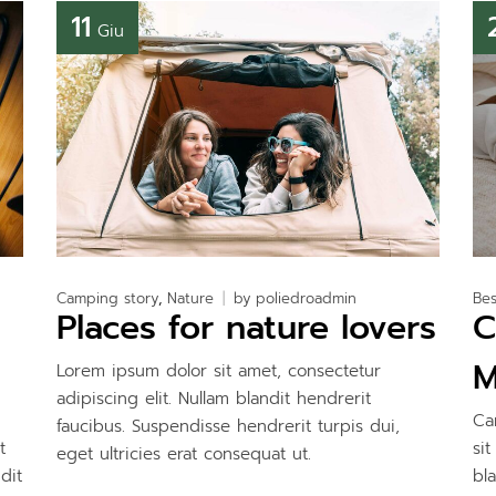
11
Giu
Camping story
Nature
by
poliedroadmin
Bes
Places for nature lovers
C
M
Lorem ipsum dolor sit amet, consectetur
adipiscing elit. Nullam blandit hendrerit
Ca
faucibus. Suspendisse hendrerit turpis dui,
t
si
eget ultricies erat consequat ut.
dit
bl