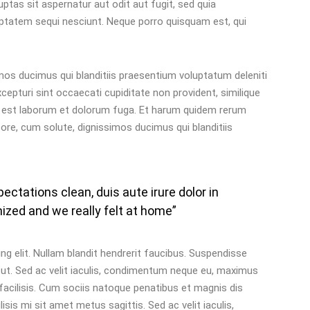
tas sit aspernatur aut odit aut fugit, sed quia
ptatem sequi nesciunt. Neque porro quisquam est, qui
os ducimus qui blanditiis praesentium voluptatum deleniti
epturi sint occaecati cupiditate non provident, similique
, id est laborum et dolorum fuga. Et harum quidem rerum
pore, cum solute, dignissimos ducimus qui blanditiis
ectations clean, duis aute irure dolor in
nized and we really felt at home”
g elit. Nullam blandit hendrerit faucibus. Suspendisse
at ut. Sed ac velit iaculis, condimentum neque eu, maximus
facilisis. Cum sociis natoque penatibus et magnis dis
isis mi sit amet metus sagittis. Sed ac velit iaculis,