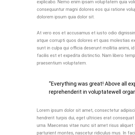
explicabo. Nemo enim ipsam voluptatem quia volup
consequuntur magni dolores eos qui ratione volu
dolorem ipsum quia dolor sit.
At vero eos et accusamus et iusto odio dignissim
atque corrupti quos dolores et quas molestias exc
sunt in culpa qui officia deserunt mollitia animi
facilis est et expedita distinctio. Nam libero tem
praesentium voluptatem.
“Everything was great! Above all exp
reprehenderit in voluptatewell orga
Lorem ipsum dolor sit amet, consectetur adipiscin
hendrerit turpis dui, eget ultricies erat consequ
urna. Maecenas vitae nunc sit amet risus aliquet 
parturient montes, nascetur ridiculus mus. In facil