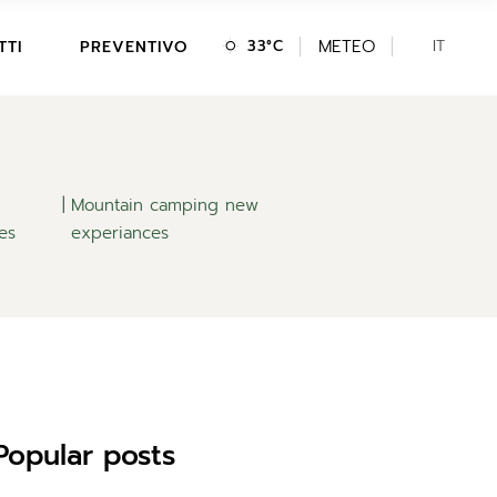
DE
METEO
CAMPEGGIO
EN
IT
TTI
PREVENTIVO
33
°
C
CASA VACANZE
DE
CAMPEGGIO
CASA VACANZE
Mountain camping new
es
experiances
Popular posts