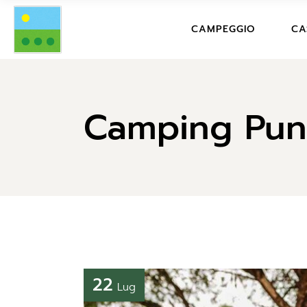
PREZZI CAMPING
CAMPEGGIO
CA
STRUTTURA CON
SERVIZI
PREZZI CAMPING
PR
DICONO DI NOI
Camping Pun
STRUTTURA CON FOTO
DE
DOMANDE FREQU
SERVIZI
SER
REGOLAMENTO C
DICONO DI NOI
DI
CONDIZIONI DI P
DOMANDE FREQUENTI
DO
REGOLAMENTO CAMPIN
RE
VA
CONDIZIONI DI
PRENOTAZIONE
CO
22
Lug