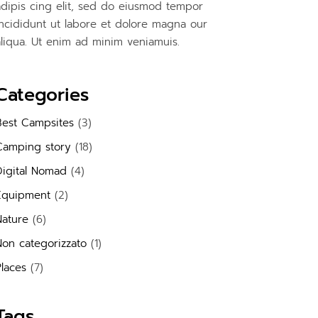
adipis cing elit, sed do eiusmod tempor
incididunt ut labore et dolore magna our
aliqua. Ut enim ad minim veniamuis.
Categories
Best Campsites
(3)
Camping story
(18)
Digital Nomad
(4)
Equipment
(2)
Nature
(6)
Non categorizzato
(1)
laces
(7)
Tags