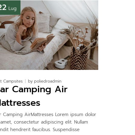
22
Lug
t Campsites
by
poliedroadmin
ar Camping Air
attresses
r Camping AirMattresses Lorem ipsum dolor
t amet, consectetur adipiscing elit. Nullam
andit hendrerit faucibus. Suspendisse