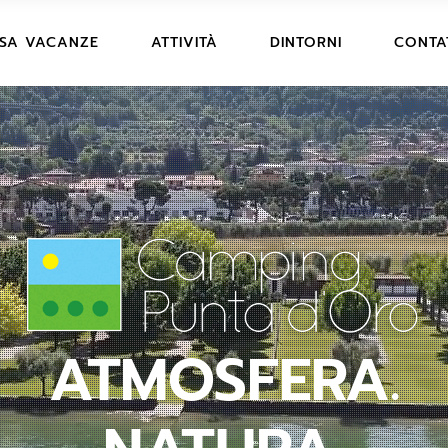
PREZZI CASA VACANZE
ARTE E STORIA
SA VACANZE
ATTIVITÀ
DINTORNI
CONTA
 FOTO
DESCRIZIONE E FOTO
DIVERTIMENTO
SERVIZI
ESCURSIONI E SPORT
EZZI CASA VACANZE
ARTE E STORIA
DICONO DI NOI
SCRIZIONE E FOTO
DIVERTIMENTO
ENTI
DOMANDE FREQUENTI
VIZI
ESCURSIONI E SPORT
AMPING
REGOLAMENTO CASA VACANZE
CONO DI NOI
RENOTAZIONE
CONDIZIONI PRENOTAZIONE
MANDE FREQUENTI
G
GOLAMENTO CASA
CANZE
NDIZIONI PRENOTAZIONE
ATMOSFERA.