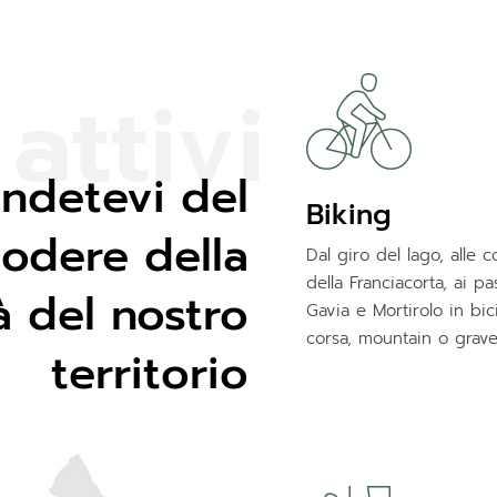
a
t
t
i
v
i
ndetevi del
Biking
odere della
Dal giro del lago, alle co
della Franciacorta, ai pa
à del nostro
Gavia e Mortirolo in bic
corsa, mountain o grave
territorio