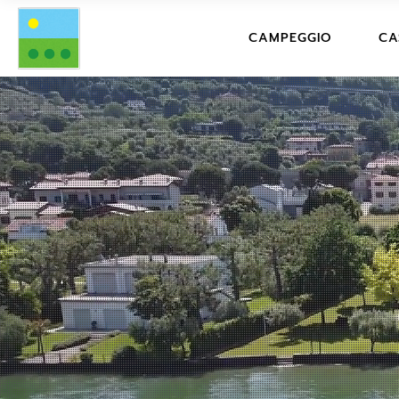
PREZZI CAMPING
CAMPEGGIO
CA
STRUTTURA CON
SERVIZI
PREZZI CAMPING
PR
DICONO DI NOI
STRUTTURA CON FOTO
DE
DOMANDE FREQU
SERVIZI
SER
REGOLAMENTO C
DICONO DI NOI
DI
CONDIZIONI DI P
DOMANDE FREQUENTI
DO
REGOLAMENTO CAMPIN
RE
VA
CONDIZIONI DI
PRENOTAZIONE
CO