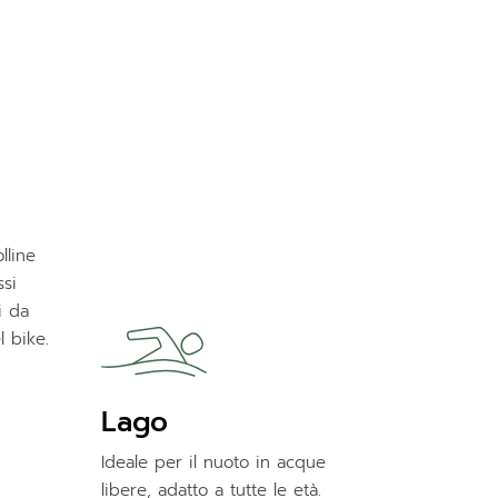
lline
ssi
i da
l bike.
Lago
Ideale per il nuoto in acque
libere, adatto a tutte le età.