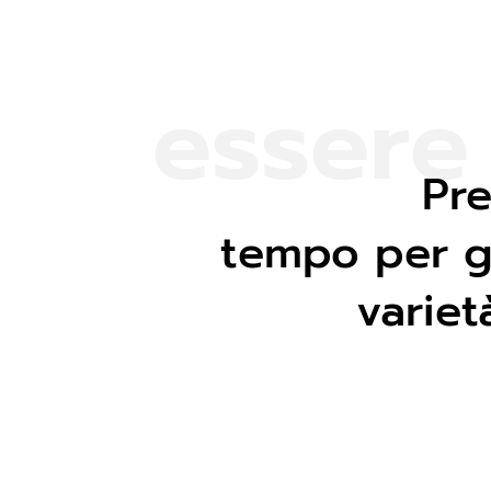
e
s
s
e
r
e
Pre
tempo per g
variet