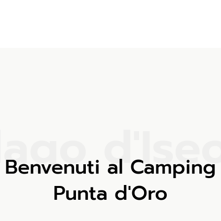
l
a
g
o
d
'
I
s
e
Benvenuti al Camping
Punta d'Oro