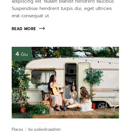
adipiscing elit. Nullam blandit hendrerit faucibus.
Suspendisse hendrerit turpis dui, eget ultricies
erat consequat ut.
READ MORE
4
Giu
Places
by
poliedroadmin