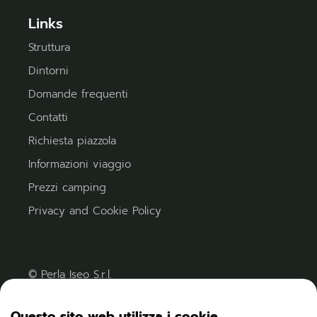
Links
Struttura
Dintorni
Domande frequenti
Contatti
Richiesta piazzola
Informazioni viaggio
Prezzi camping
Privacy and Cookie Policy
© Perla Iseo S.r.l.
C.F. - P. IVA 02995890171
Numero REA: BS-309732
Questo sito web utilizza i cookie