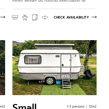
minim veniam uis nostrud exercitation ull
CHECK AVAILABILITY
Small
0m2
1-3 persons
12m2