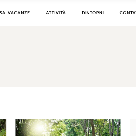
PREZZI CASA VACANZE
ARTE E STORIA
SA VACANZE
ATTIVITÀ
DINTORNI
CONTA
 FOTO
DESCRIZIONE E FOTO
DIVERTIMENTO
SERVIZI
ESCURSIONI E SPORT
EZZI CASA VACANZE
ARTE E STORIA
DICONO DI NOI
SCRIZIONE E FOTO
DIVERTIMENTO
ENTI
DOMANDE FREQUENTI
VIZI
ESCURSIONI E SPORT
AMPING
REGOLAMENTO CASA VACANZE
CONO DI NOI
RENOTAZIONE
CONDIZIONI PRENOTAZIONE
MANDE FREQUENTI
G
GOLAMENTO CASA
CANZE
NDIZIONI PRENOTAZIONE