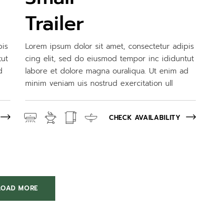
Trailer
pis
Lorem ipsum dolor sit amet, consectetur adipis
tut
cing elit, sed do eiusmod tempor inc ididuntut
d
labore et dolore magna ouraliqua. Ut enim ad
minim veniam uis nostrud exercitation ull
CHECK AVAILABILITY
LOAD MORE