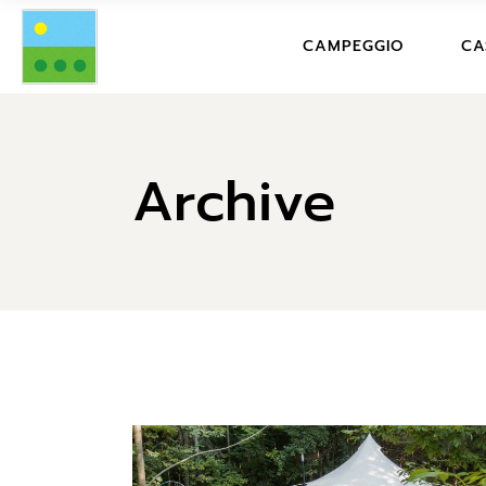
PREZZI CAMPING
CAMPEGGIO
CA
STRUTTURA CON
SERVIZI
PREZZI CAMPING
PR
DICONO DI NOI
Archive
STRUTTURA CON FOTO
DE
DOMANDE FREQU
SERVIZI
SER
REGOLAMENTO C
DICONO DI NOI
DI
CONDIZIONI DI P
DOMANDE FREQUENTI
DO
REGOLAMENTO CAMPIN
RE
VA
CONDIZIONI DI
PRENOTAZIONE
CO