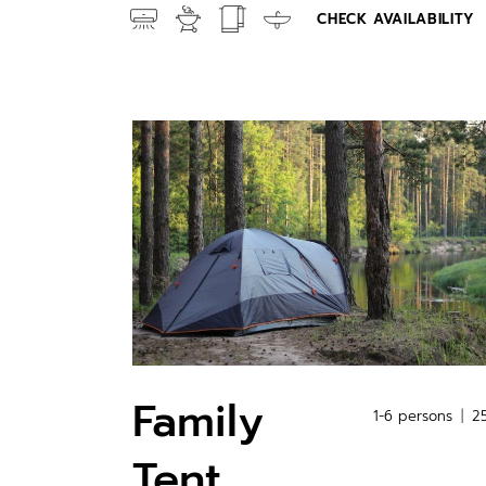
CHECK AVAILABILITY
Family
1-6 persons
2
Tent