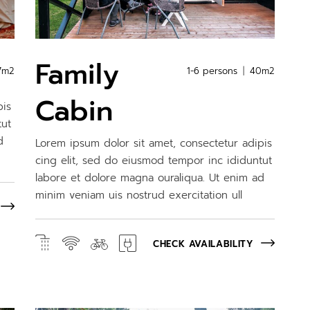
Family
7m2
1-6 persons
40m2
Cabin
pis
tut
d
Lorem ipsum dolor sit amet, consectetur adipis
cing elit, sed do eiusmod tempor inc ididuntut
labore et dolore magna ouraliqua. Ut enim ad
minim veniam uis nostrud exercitation ull
CHECK AVAILABILITY