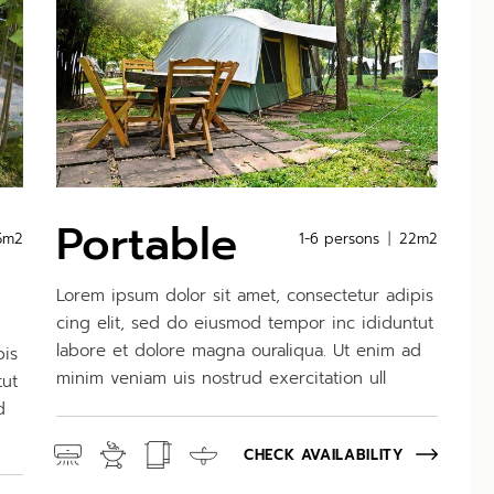
Portable
5m2
1-6 persons
22m2
Lorem ipsum dolor sit amet, consectetur adipis
cing elit, sed do eiusmod tempor inc ididuntut
labore et dolore magna ouraliqua. Ut enim ad
pis
minim veniam uis nostrud exercitation ull
tut
d
CHECK AVAILABILITY