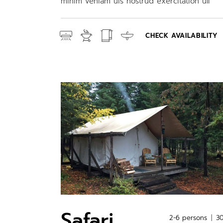
minim veniam uis nostrud exercitation ull
CHECK AVAILABILITY
Safari
2-6 persons
3