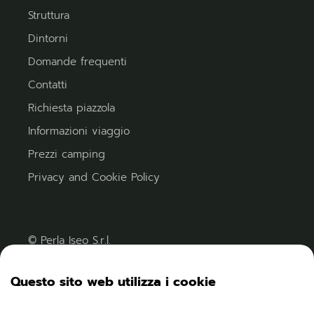
Struttura
Dintorni
Domande frequenti
Contatti
Richiesta piazzola
Informazioni viaggio
Prezzi camping
Privacy and Cookie Policy
© Perla Iseo S.r.l.
C.F. - P. IVA 02995890171
Numero REA: BS-309732
Questo sito web utilizza i cookie
CIN Camping: IT017085B19RAUPUPT